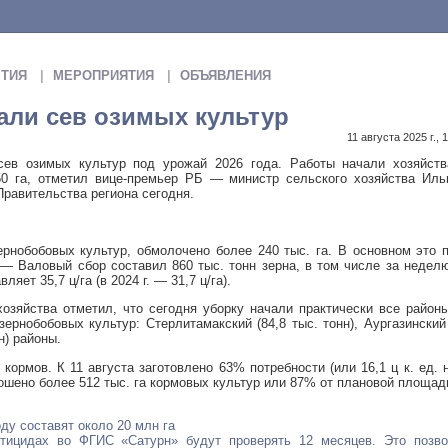
ТИЯ
МЕРОПРИЯТИЯ
ОБЪЯВЛЕНИЯ
али сев озимых культур
11 августа 2025 г., 
сев озимых культур под урожай 2026 года. Работы начали хозяйств
650 га, отметил вице-премьер РБ — министр сельского хозяйства Ил
равительства региона сегодня.
рнобобовых культур, обмолочено более 240 тыс. га. В основном это 
— Валовый сбор составил 860 тыс. тонн зерна, в том числе за неде
яет 35,7 ц/га (в 2024 г. — 31,7 ц/га).
озяйства отметил, что сегодня уборку начали практически все район
ернобобовых культур: Стерлитамакский (84,8 тыс. тонн), Аургазинский
нн) районы.
кормов. К 11 августа заготовлено 63% потребности (или 16,1 ц к. ед. 
скошено более 512 тыс. га кормовых культур или 87% от плановой площад
ду составят около 20 млн га
тицидах во ФГИС «Сатурн» будут проверять 12 месяцев. Это позво