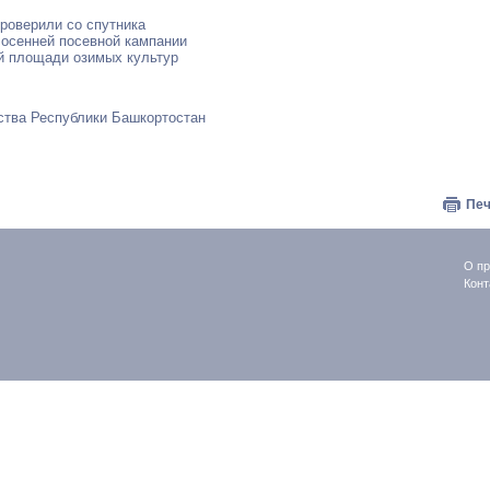
роверили со спутника
у осенней посевной кампании
й площади озимых культур
ства Республики Башкортостан
Печ
О пр
Конт