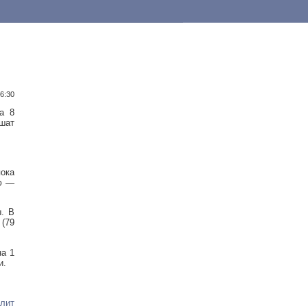
16:30
а 8
ьшат
пока
лю —
ы. В
 (79
на 1
и.
лит