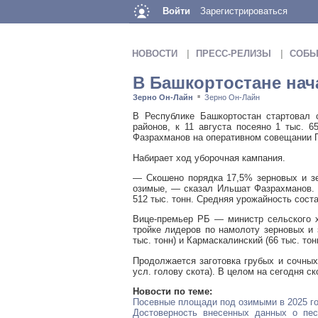
Войти
Зарегистрироваться
НОВОСТИ
ПРЕСС-РЕЛИЗЫ
СОБЫ
В Башкортостане нач
Зерно Он-Лайн
Зерно Он-Лайн
■
В Республике Башкортостан стартовал 
районов, к 11 августа посеяно 1 тыс. 
Фазрахманов на оперативном совещании П
Набирает ход уборочная кампания.
— Скошено порядка 17,5% зерновых и зе
озимые, — сказал Ильшат Фазрахманов. 
512 тыс. тонн. Средняя урожайность составл
Вице-премьер РБ — министр сельского х
тройке лидеров по намолоту зерновых и з
тыс. тонн) и Кармаскалинский (66 тыс. то
Продолжается заготовка грубых и сочных 
усл. голову скота). В целом на сегодня 
Новости по теме:
Посевные площади под озимыми в 2025 го
Достоверность внесенных данных о пес