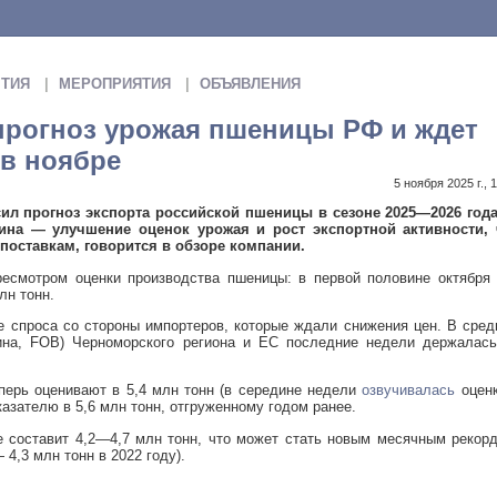
ТИЯ
МЕРОПРИЯТИЯ
ОБЪЯВЛЕНИЯ
прогноз урожая пшеницы РФ и ждет
 в ноябре
5 ноября 2025 г., 
ил прогноз экспорта российской пшеницы в сезоне 2025—2026 года
чина — улучшение оценок урожая и рост экспортной активности, 
поставкам, говорится в обзоре компании.
есмотром оценки производства пшеницы: в первой половине октября 
лн тонн.
е спроса со стороны импортеров, которые ждали снижения цен. В сре
ина, FOB) Черноморского региона и ЕС последние недели держалась
перь оценивают в 5,4 млн тонн (в середине недели
озвучивалась
оценк
оказателю в 5,6 млн тонн, отгруженному годом ранее.
 составит 4,2—4,7 млн ​​тонн, что может стать новым месячным рекор
,3 млн тонн в 2022 году).