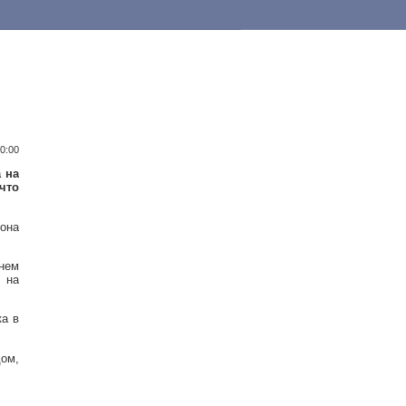
10:00
 на
что
она
днем
 на
а в
дом,