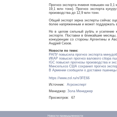
Прогноз экспорта ячменя повышен на 0,1 
19,1 млн тонн). Прогноз экспорта кукур
производства до 12,9 млн тонн.
Общий экспорт зерна эксперты сейчас оце
более напряженным и может поддержать в
Но в целом сильный рубль и усиление к
экспорте. Поставки в ближайшие месяцы,
конкуренции со стороны Аргентины и Ав
Андрей Сизов.
Новости по теме:
РАПУ повысила прогноз экспорта минудобр
ИКАР повысил прогноз валового сбора пше
IGC повысил прогнозы производства и эк
Минсельхоз США сохранил прогноз экспор
В Армении сообщили о доставке пшеницы 
https://www.zol.ru/n/3FE66
Источник:
Агроэксперт
Менеджер:
Зола Менеджер
Просмотров:
67
Новости промышленности