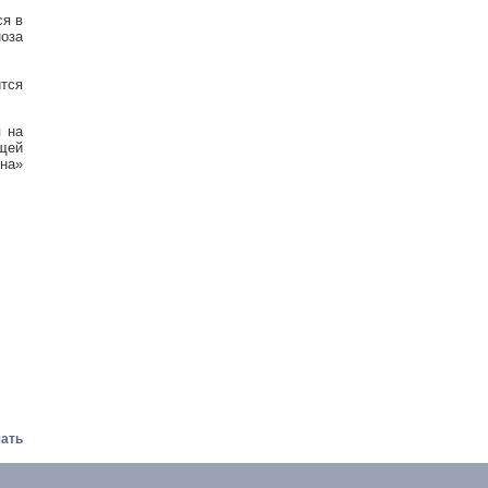
ся в
ноза
ится
 на
ущей
она»
ать