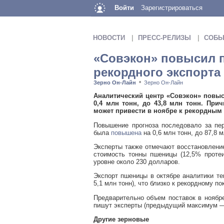
Войти
Зарегистрироваться
НОВОСТИ
ПРЕСС-РЕЛИЗЫ
СОБЫ
«Совэкон» повысил 
рекордного экспорта
Зерно Он-Лайн
Зерно Он-Лайн
■
Аналитический центр «Совэкон» повыс
0,4 млн тонн, до 43,8 млн тонн. При
может привести в ноябре к рекордным 
Повышение прогноза последовало за пер
была
повышена
на 0,6 млн тонн, до 87,8 м
Эксперты также отмечают восстановлени
стоимость тонны пшеницы (12,5% проте
уровне около 230 долларов.
Экспорт пшеницы в октябре аналитики те
5,1 млн тонн), что близко к рекордному п
Предварительно объем поставок в ноябре
пишут эксперты (предыдущий максимум — 4
Другие зерновые