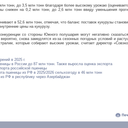
млн тонн, до 3,5 млн тонн благодаря более высокому урожаю (оценивает
узы снижен на 0,2 млн тонн, до 2,6 млн тонн ввиду уменьшения прог
нивают в 52,6 млн тонн, отмечая, что баланс поставок кукурузы станов
нутренние цены на кукурузу.
онкуренции со стороны Южного полушария могут негативно сказаться
 вероятно, снова замедлятся из-за сезонных погодных условий и раст
стралии, которые собирают высокие урожаи, считает директор «Совэк
ений в 2025 г.
ницы в России до 87 млн тонн. Также выросла оценка экспорта
спорта российской пшеницы
та пшеницы из РФ в 2025/2026 сельхозгоду в 46 млн тонн
из РФ в республику через Азербайджан
Печ