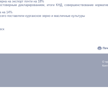
зерна на экспорт почти на 18%
достоверным декларированием, итоги КНД, совершенствование нормати
а на 14%
сего поставляли курганское зерно и масличные культуры
вск
Печ
О пр
Конт