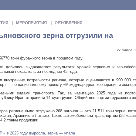
ТИЯ
МЕРОПРИЯТИЯ
ОБЪЯВЛЕНИЯ
ьяновского зерна отгрузили на
22 января, 1
56770 тонн фуражного зерна в прошлом году.
сти добились выдающегося результата: урожай зерновых и зернобобо
мальный показатель за последние 43 года.
 внутренние потребности региона, которые оцениваются в 900 000 т
порт — по национальному проекту «Международная кооперация и экспорт
азными видами транспорта. Так, за навигацию 2025 года из порто
ублику Иран отправили 14 сухогрузов. Общий вес партии фуражного з
оров региона было отгружено 268 вагонов — это 21 511 тонн зерна, кот
ахстан, Армению и Латвию. Также автомобильным транспортом (38 маши
4,2 тонны продукции.
РФ в 2025 году выросла, зерна — упала