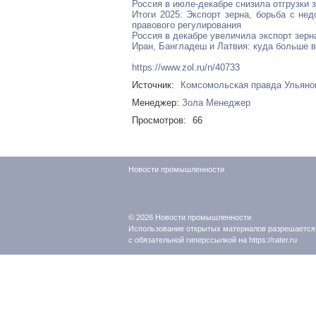
Россия в июле-декабре снизила отгрузки 
Итоги 2025: Экспорт зерна, борьба с не
правового регулирования
Россия в декабре увеличила экспорт зерн
Иран, Бангладеш и Латвия: куда больше в
https://www.zol.ru/n/40733
Источник:
Комсомольская правда Ульяно
Менеджер:
Зола Менеджер
Просмотров:
66
Новости промышленности
© 2026
Новости промышленности
Использование открытых материалов разрешается
с обязательной гиперссылкой на https://rater.ru