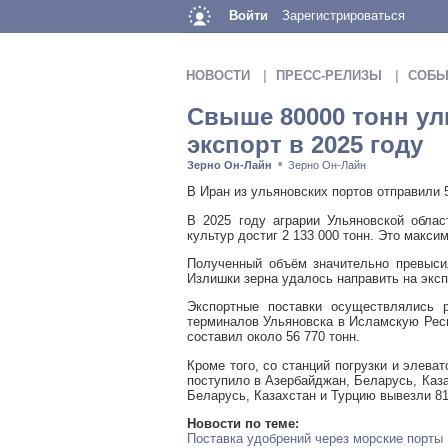
Войти
Зарегистрироваться
НОВОСТИ
ПРЕСС-РЕЛИЗЫ
СОБЫ
Свыше 80000 тонн ул
экспорт в 2025 году
Зерно Он-Лайн
Зерно Он-Лайн
■
В Иран из ульяновских портов отправили 
В 2025 году аграрии Ульяновской обла
культур достиг 2 133 000 тонн. Это макси
Полученный объём значительно превысил
Излишки зерна удалось направить на экс
Экспортные поставки осуществлялись р
терминалов Ульяновска в Исламскую Респ
составил около 56 770 тонн.
Кроме того, со станций погрузки и элеват
поступило в Азербайджан, Беларусь, Каз
Беларусь, Казахстан и Турцию вывезли 81
Новости по теме:
Поставка удобрений через морские порты 