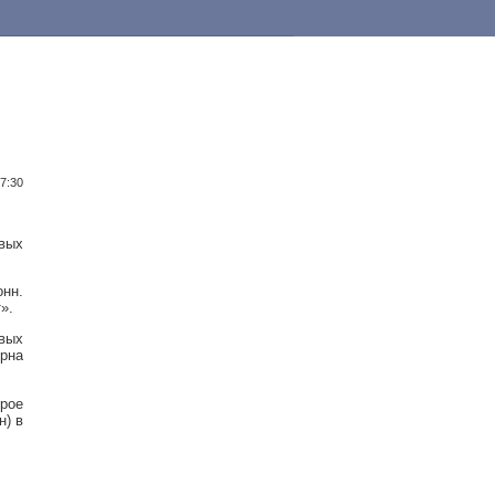
7:30
вых
онн.
».
вых
ерна
орое
н) в