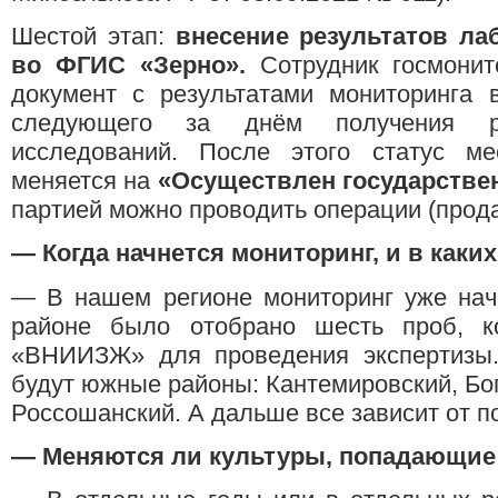
Шестой этап:
внесение результатов л
во ФГИС «Зерно».
Сотрудник госмонит
документ с результатами мониторинга 
следующего за днём получения ре
исследований. После этого статус м
меняется на
«Осуществл
е
н государств
партией можно проводить операции (прода
—
Когда начнется мониторинг
,
и в каки
— В нашем регионе мониторинг уже нач
районе было отобрано шесть проб, 
«ВНИИЗЖ» для проведения экспертизы.
будут южные районы: Кантемировский, Бог
Россошанский. А дальше все зависит от п
—
Меняются ли культуры, попадающие