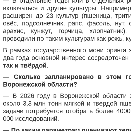
— В отдельные годы или в отдельных ре
включаться и другие культуры. Например
расширен до 23 культур (пшеница, тритик
овёс, подсолнечник, рапс, фасоль, нут, 
арахис, кунжут, горчица, хлопчатник)
проводили по таким культурам как рожь, кук
В рамках государственного мониторинга 
два года основной интерес сосредоточе
так и твёрдой
.
—
Сколько запланировано в этом г
Воронежской области?
— В 2026 году в Воронежской области 
около 3,3 млн тонн мягкой и твердой пш
задачи потребуется отобрать более 400
000 исследований.
—
По каким параметрам оценивают зер