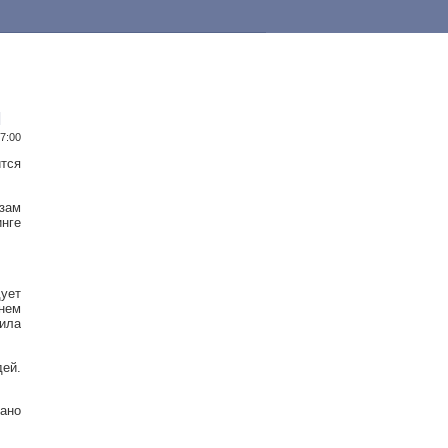
и
17:00
тся
зам
нге
дует
днем
тила
ей.
рано