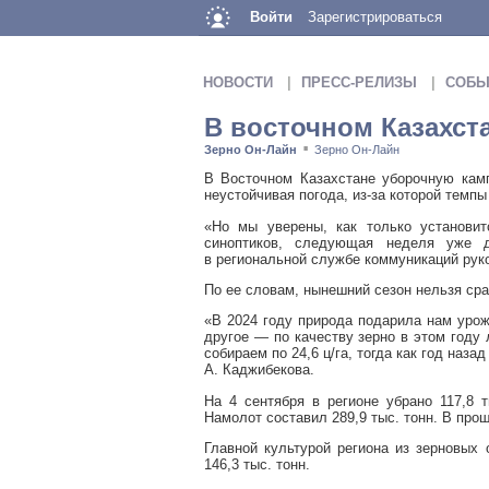
Войти
Зарегистрироваться
НОВОСТИ
ПРЕСС-РЕЛИЗЫ
СОБЫ
В восточном Казахст
Зерно Он-Лайн
Зерно Он-Лайн
■
В Восточном Казахстане уборочную кам
неустойчивая погода, из-за которой темп
«Но мы уверены, как только установит
синоптиков, следующая неделя уже д
в региональной службе коммуникаций рук
По ее словам, нынешний сезон нельзя ср
«В 2024 году природа подарила нам урож
другое — по качеству зерно в этом году
собираем по 24,6 ц/га, тогда как год наза
А. Каджибекова.
На 4 сентября в регионе убрано 117,8 
Намолот составил 289,9 тыс. тонн. В прош
Главной культурой региона из зерновых 
146,3 тыс. тонн.