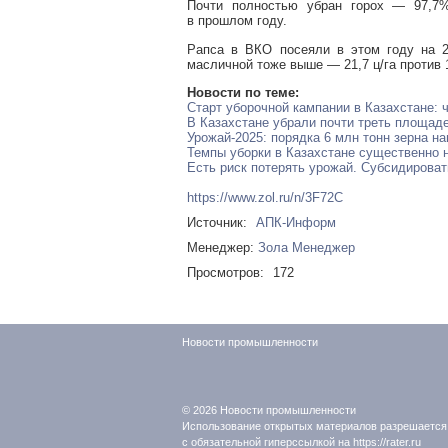
Почти полностью убран горох — 97,7% 
в прошлом году.
Рапса в ВКО посеяли в этом году на 21
масличной тоже выше — 21,7 ц/га против 1
Новости по теме:
Старт уборочной кампании в Казахстане: 
В Казахстане убрали почти треть площаде
Урожай-2025: порядка 6 млн тонн зерна н
Темпы уборки в Казахстане существенно 
Есть риск потерять урожай. Субсидирова
https://www.zol.ru/n/3F72C
Источник:
АПК-Информ
Менеджер:
Зола Менеджер
Просмотров:
172
Новости промышленности
© 2026
Новости промышленности
Использование открытых материалов разрешается
с обязательной гиперссылкой на https://rater.ru