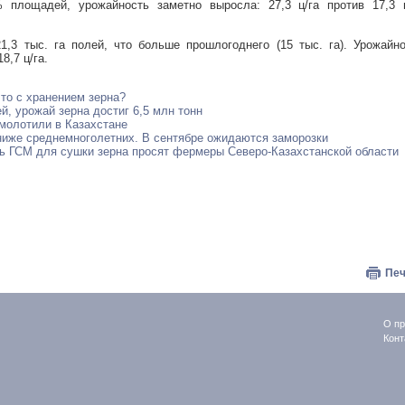
площадей, урожайность заметно выросла: 27,3 ц/га против 17,3 ц
,3 тыс. га полей, что больше прошлогоднего (15 тыс. га). Урожайн
8,7 ц/га.
что с хранением зерна?
й, урожай зерна достиг 6,5 млн тонн
амолотили в Казахстане
ниже среднемноголетних. В сентябре ожидаются заморозки
ть ГСМ для сушки зерна просят фермеры Северо-Казахстанской области
Печ
О пр
Конт