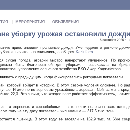
ТИЯ
МЕРОПРИЯТИЯ
ОБЪЯВЛЕНИЯ
ане уборку урожая остановили дожд
5 сентября 2025 г., 
панию приостановили проливные дожди. Уже неделю в регионе держи
ы уборки значительно снизились, сообщает
Kazinform.
ся сухая погода, аграрии быстро наверстают упущенное. По прогно
олжна быть благоприятной для уборки», - рассказала на брифи
оводитель управления сельского хозяйства ВКО Ажар Каджибекова.
авнивать с предыдущим, когда фиксировались рекордные показатели.
ай, который войдёт в историю. В этом сезоне условия сложнее. Но ра
 лучше. И именно по зерновым урожайность хорошая. Сейчас мы в сре
д было 22,3. Это значит, что каждое поле работает эффективнее», - отме
тыс. га зерновых и зернобобовых — это почти половина всех площад
лом году на эту дату показатель был больше — 317,5 тыс. тонн.
остаётся пшеница. В этом году её засеяли на 162,9 тыс. га. Уже соб