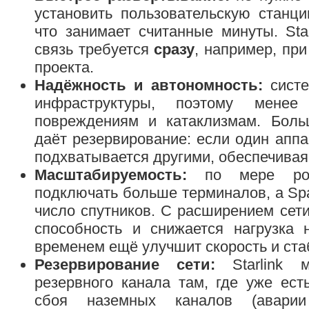
установить пользовательскую станци
что занимает считанные минуты. Star
связь требуется
сразу
, например, при
проекта.
Надёжность и автономность:
систе
инфраструктуры, поэтому мене
повреждениям и катаклизмам. Боль
даёт резервирование: если один аппа
подхватывается другими, обеспечивая
Масштабируемость:
по мере рост
подключать больше терминалов, а Sp
число спутников. С расширением сет
способность и снижается нагрузка 
временем ещё улучшит скорость и ста
Резервирование сети:
Starlink 
резервного канала там, где уже ест
сбоя наземных каналов (авари