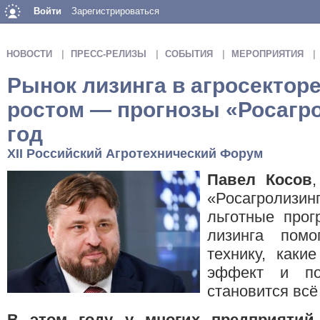
Войти
Зарегистрироваться
НОВОСТИ
ПРЕСС-РЕЛИЗЫ
СОБЫТИЯ
МЕРОПРИЯТИЯ
Рынок лизинга в агросекторе
ростом — прогнозы «Росагро
год
XII Российский Агротехнический Форум
Павел Косов
«Росагролизи
льготные про
лизинга помо
технику, каки
эффект и по
становится всё
В этом году у многих предприятий