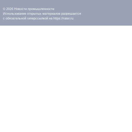
© 2026
Новости промышленности
Использование открытых материалов разрешается
с обязательной гиперссылкой на https://rater.ru