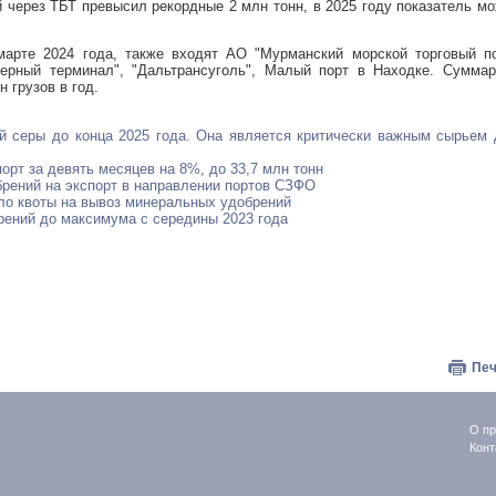
й через ТБТ превысил рекордные 2 млн тонн, в 2025 году показатель м
марте 2024 года, также входят АО "Мурманский морской торговый по
рный терминал", "Дальтрансуголь", Малый порт в Находке. Суммар
 грузов в год.
ой серы до конца 2025 года. Она является критически важным сырьем
орт за девять месяцев на 8%, до 33,7 млн тонн
брений на экспорт в направлении портов СЗФО
ло квоты на вывоз минеральных удобрений
рений до максимума с середины 2023 года
Печ
О пр
Конт