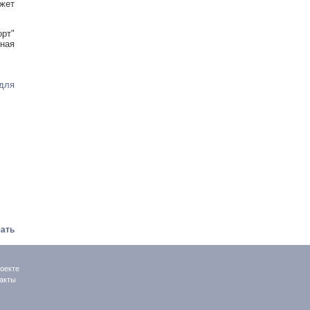
ожет
рт"
ная
 для
ать
оекте
акты