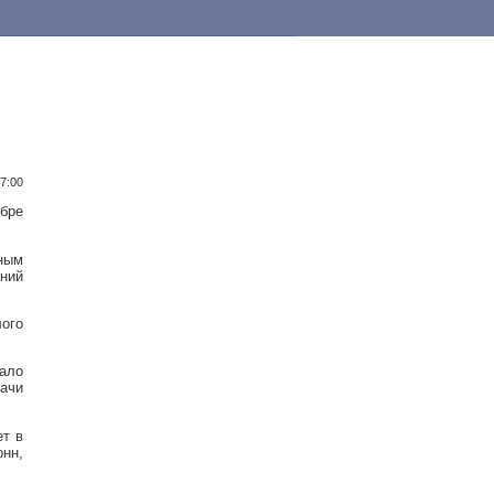
17:00
ябре
ным
ений
лого
ало
ачи
ет в
онн,