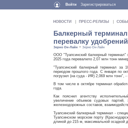
Войти
Зарегистрироваться
НОВОСТИ
ПРЕСС-РЕЛИЗЫ
СОБЫ
Балкерный терминал 
перевалку удобрений
Зерно Он-Лайн
Зерно Он-Лайн
■
ООО "Туапсинский балкерный терминал" (
2025 года перевалило 2,07 млн тонн мин
"Туапсинский балкерный терминал за 
периодом прошлого года. С января по о
погрузил (на суда - ИФ) 2,069 млн тонн",
В том числе в октябре терминал обработ
года.
Как пояснил агентству исполнительны
увеличение объемов судовых партий,
железнодорожных составов, взаимодейств
Туапсинский балкерный терминал - специ
Туапсинском морском порту (Краснодарск
длиной до 215 м, максимальной осадкой д