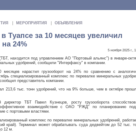
ТИЯ
МЕРОПРИЯТИЯ
ОБЪЯВЛЕНИЯ
в Туапсе за 10 месяцев увеличил
 на 24%
5 ноября 2025 г., 
ТБТ, находится под управлением АО "Портовый альянс") в январе-окт
еральных удобрений, сообщили "Интерфаксу" в компании.
10 месяцев нарастил грузооборот на 24% по сравнению с аналогич
ктябрь специализированный комплекс по перевалке минеральных удобр
 - сообщил представитель компании.
ал 213,6 тыс. тонн удобрений, что на 9% больше, чем в октябре прош
й директор ТБТ Павел Кузнецов, росту грузооборота способствов
 эффективное взаимодействие с ОАО "РЖД" по планированию под
ие с портовыми властями.
ализированный комплекс по перевалке минеральных удобрений, работа
ий край). Терминал может обрабатывать суда дедвейтом до 52 тыс. т
о 12 м.