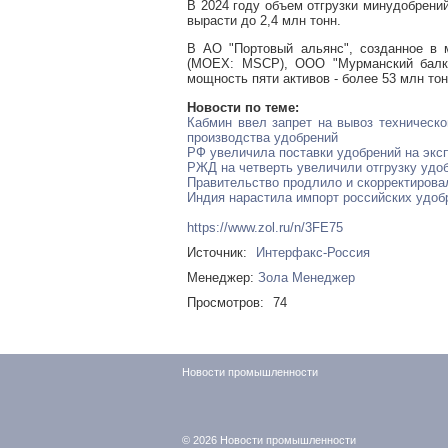
В 2024 году объем отгрузки минудобрени
вырасти до 2,4 млн тонн.
В АО "Портовый альянс", созданное в 
(MOEX: MSCP), ООО "Мурманский балке
мощность пяти активов - более 53 млн тонн
Новости по теме:
Кабмин ввел запрет на вывоз техническ
производства удобрений
РФ увеличила поставки удобрений на эксп
РЖД на четверть увеличили отгрузку удо
Правительство продлило и скорректирова
Индия нарастила импорт российских удоб
https://www.zol.ru/n/3FE75
Источник:
Интерфакс-Россия
Менеджер:
Зола Менеджер
Просмотров:
74
Новости промышленности
© 2026
Новости промышленности