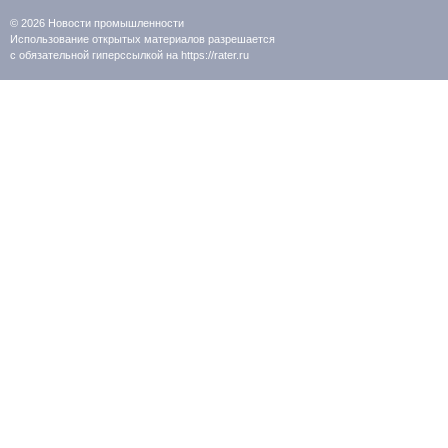
© 2026
Новости промышленности
Использование открытых материалов разрешается
с обязательной гиперссылкой на https://rater.ru