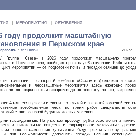
ТИЯ
МЕРОПРИЯТИЯ
ОБЪЯВЛЕНИЯ
26 году продолжит масштабную
ановления в Пермском крае
обработка
Лес Онлайн
27 мая, 
■
у
/. Группа «Свеза» в 2026 году продолжит масштабную програ
стках в Пермском крае, сообщает пресс-служба компании. Работы охв
 цикл мероприятий — от подготовки почвы и посадки сеянцев до уход
ятия компании — фанерный комбинат «Свеза» в Уральском и картон
ановительные и лесозащитные мероприятия здесь ежегодно прово
отвечает за сохранность и воспроизводство лесных участков, закрепле
олее 4 млн сеянцев ели и сосны с открытой и закрытой корневой систе
ственное возобновление леса: во время работ специалисты оста
который станет основой будущих лесных массивов.
ыми насаждениями. На участках проведут рубки осветления и прочис
света и питательных веществ и формировали устойчивые древост
ь за ранее высаженными культурами: будут рыхлить почву, расчищ
ти и при необходимости дополнять посадки новыми саженцами.