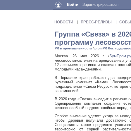
Войти
Зарегистрироваться
НОВОСТИ
ПРЕСС-РЕЛИЗЫ
СОБЫ
Группа «Свеза» в 20
программу лесовосст
PR в промышленности
/
promPR Лес и дерево
Москва. 26 мая 2026 г. /
БумПром.р
лесовосстановления на арендованных уча
12 лесничеств региона и включат полный
молодыми насаждениями.
В Пермском крае работают два предпри
бумажный комбинат «Кама». Лесовосст
подразделение «Свеза Ресурс», которое 
за компанией.
В 2026 году «Свеза» высадит в регионе б
Одновременно компания сохранит есте
жизнеспособный подрост хвойных пород, 
Особое внимание уделят уходу за молод
чтобы деревья получали достаточно 
Специалисты также продолжат ухаживат
территорию от сорной растительнос