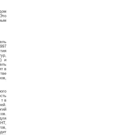
одом
 Это
ным
ель
1997
ятия
тур,
) и
ель
ят в
стве
лов,
ого
сть
 т в
ей.
огий
сов.
для
HT,
ов,
дит