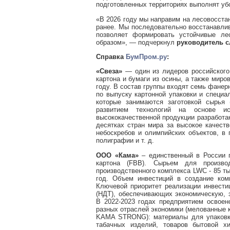
подготовленных территориях выполнят убо
«В 2026 году мы направим на лесовосста
ранее. Мы последовательно восстанавлив
позволяет формировать устойчивые ле
образом»,
— подчеркнул
руководитель с
Справка
БумПром.ру
:
«Свеза»
— один из лидеров российского
картона и бумаги из осины, а также мир
году. В состав группы входят семь фанер
по выпуску картонной упаковки и специа
которые занимаются заготовкой сырья 
развитием технологий на основе ис
высококачественной продукции разработа
десятках стран мира за высокое качест
небоскребов и олимпийских объектов, в 
полиграфии и т. д.
ООО «Кама»
– единственный в России п
картона (FBB). Сырьем для произво
производственного комплекса LWC - 85 ты
год. Объем инвестиций в создание ком
Ключевой приоритет реализации инвести
(НДТ), обеспечивающих экономическую, 
В 2022-2023 годах предприятием освоен
разных отраслей экономики (мелованн
KAMA STRONG): материалы для упаковки 
табачных изделий, товаров бытовой х