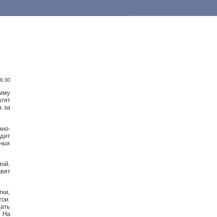
16:30
мму
атят
а за
но-
дит
нных
мой.
вят
тки,
ои.
ать
 На