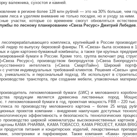
рку валежника, сухостоя и камней.
новление в регионе более 128 млн рублей — это на 30% больше, чем г
аем леса и уделяем внимание не только посадке, но и уходу за ними.
сные участки, которые со временем смогут обновляться естествен
лужбы по лесному планированию «Свеза Ресурс»
Дмитрий Лебедев
.
 лесоперерабатывающего комплекса, крупнейший в России производит
овой лидер по выпуску березовой фанеры. ГК «Свеза» была основана в 
ных и один картонно-бумажный комбинаты, а также три крупных предпри
лизированной бумаги в России. Кроме того, группа включает ряд струк
(«Свеза Ресурс»), производством биопродуктов («Свеза Биопродукт»
кусственного интеллекта («Свеза СмартЛайн»). Широкий портф
н с учетом индивидуальных требований клиентов. Решения «Свезы» цен
во, уникальность и персональный подход. Их используют в строитель
производстве транспорта, при создании мебели, упаковочных материа
роизводитель легкомелованной бумаги (LWC) и мелованного коробочн
дства продукции является древесина лиственных пород. Мощно
с. т легкомелованной бумаги в год, проектная мощность FBB – 220 тыс.
плекса по производству мелованного картона – более 25 млрд рубл
ционных проектов компании - внедрение наилучших доступных технол
экологическую эффективность и безопасность технологических процес
о производство широкой номенклатуры высококачественных картонов 
ые картоны КАМА PHARMA, KAMA TOBACCO, KAMA PROJECT, KAMA BRIG
продуктов питания и кондитерских изделий, лекарственных препарат
имии, электроники и парфюмерии. Также компания «Кама» произво