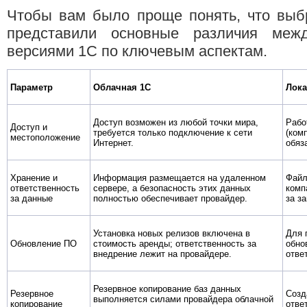
Чтобы вам было проще понять, что выбр
представили основные различия меж
версиями 1С по ключевым аспектам.
Параметр
Облачная 1С
Лока
Доступ возможен из любой точки мира,
Рабо
Доступ и
требуется только подключение к сети
(ком
местоположение
Интернет.
обяз
Хранение и
Информация размещается на удаленном
Файл
ответственность
сервере, а безопасность этих данных
комп
за данные
полностью обеспечивает провайдер.
за з
Установка новых релизов включена в
Для 
Обновление ПО
стоимость аренды; ответственность за
обно
внедрение лежит на провайдере.
отве
Резервное копирование баз данных
Резервное
Созд
выполняется силами провайдера облачной
копирование
отве