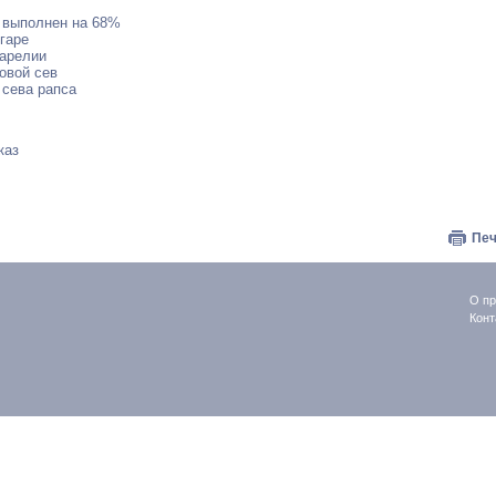
а выполнен на 68%
гаре
Карелии
овой сев
 сева рапса
каз
Печ
О пр
Конт