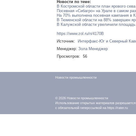
Новости по теме:
В Костромской области план ярового сев
Посевная «Сибагро» на Урале в самом раз
На 70% выполнена посевная кампания в 
В Тюменской области на 88% завершен яр
В Калужской области увеличили площадь
https://www.zol.ru/n/4170B
Источник:
Интерфакс-Юг и Северный Кав
Менеджер:
Зола Менеджер
Просмотров:
56
Новости промышленности
© 2026
Новости промышленности
Использование открытых материалов разрешается
с обязательной гиперссылкой на https://rater.ru