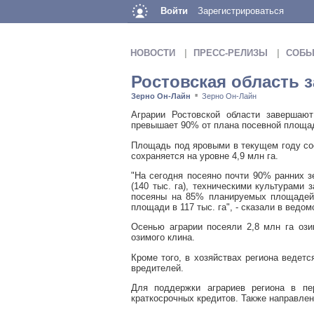
Войти
Зарегистрироваться
НОВОСТИ
ПРЕСС-РЕЛИЗЫ
СОБЫ
Ростовская область 
Зерно Он-Лайн
Зерно Он-Лайн
■
Аграрии Ростовской области завершаю
превышает 90% от плана посевной площад
Площадь под яровыми в текущем году сос
сохраняется на уровне 4,9 млн га.
"На сегодня посеяно почти 90% ранних з
(140 тыс. га), техническими культурами
посеяны на 85% планируемых площадей.
площади в 117 тыс. га", - сказали в ведом
Осенью аграрии посеяли 2,8 млн га оз
озимого клина.
Кроме того, в хозяйствах региона ведет
вредителей.
Для поддержки аграриев региона в пе
краткосрочных кредитов. Также направле