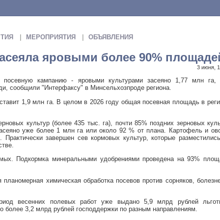
ТИЯ
МЕРОПРИЯТИЯ
ОБЪЯВЛЕНИЯ
засеяла яровыми более 90% площаде
3 июня, 
т посевную кампанию - яровыми культурами засеяно 1,77 млн га, 
и, сообщили "Интерфаксу" в Минсельхозпроде региона.
тавит 1,9 млн га. В целом в 2026 году общая посевная площадь в рег
ерновых культур (более 435 тыс. га), почти 85% поздних зерновых кул
 засеяно уже более 1 млн га или около 92 % от плана. Картофель и о
 Практически завершен сев кормовых культур, которые разместились
стве.
имых. Подкормка минеральными удобрениями проведена на 93% площ
ся планомерная химическая обработка посевов против сорняков, болезн
риод весенних полевых работ уже выдано 5,9 млрд рублей льгот
но более 3,2 млрд рублей господдержки по разным направлениям.