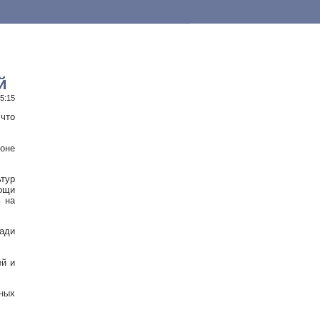
й
15:15
что
ионе
ьтур
вощи
 на
ади
ей и
ных