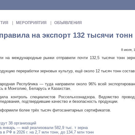
ТИЯ
МЕРОПРИЯТИЯ
ОБЪЯВЛЕНИЯ
правила на экспорт 132 тысячи тонн
8 июля, 
ти на международные рынки отправили почти 132,5 тысячи тонн зерн
одукцию переработки зерновых культур, ещё около 12 тысяч тонн соста
ародная Республика — туда направили около 96% всей экспортирован
сь в Монголию, Беларусь и Казахстан.
дила контроль специалистов Россельхознадзора. Ведомство провод
ледования, подтвердившие качество и безопасность продукции.
е оформили более трёх тысяч фитосанитарных сертификатов.
удут 38 организаций
а январь — май реализовали 582,9 тыс. т зерна
 в РФ в 2026 г. на 2,7 млн тонн, до 134,7 млн тонн