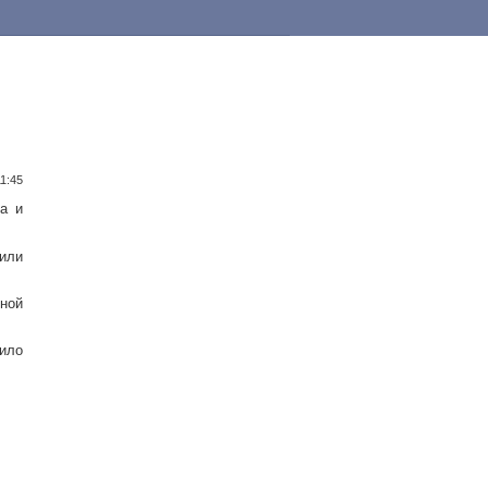
11:45
а и
вили
ной
ило