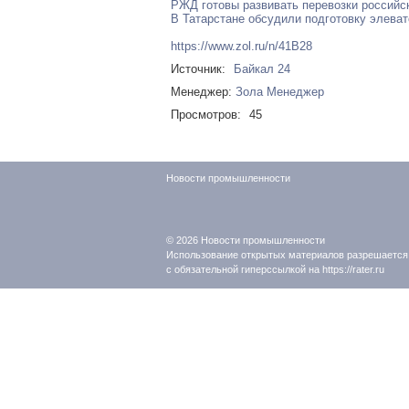
РЖД готовы развивать перевозки российск
В Татарстане обсудили подготовку элеват
https://www.zol.ru/n/41B28
Источник:
Байкал 24
Менеджер:
Зола Менеджер
Просмотров:
45
Новости промышленности
© 2026
Новости промышленности
Использование открытых материалов разрешается
с обязательной гиперссылкой на https://rater.ru