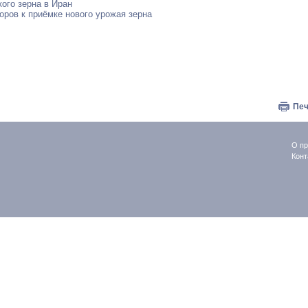
ого зерна в Иран
оров к приёмке нового урожая зерна
Печ
О пр
Конт