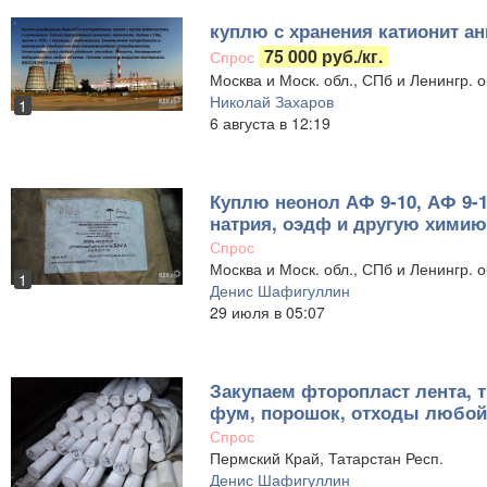
куплю с хранения катионит а
75 000 руб./кг.
Спрос
Москва и Моск. обл., СПб и Ленингр. 
Николай Захаров
1
6 августа в 12:19
Куплю неонол АФ 9-10, АФ 9-1
натрия, оэдф и другую хими
Спрос
Москва и Моск. обл., СПб и Ленингр. о
1
Денис Шафигуллин
29 июля в 05:07
Закупаем фторопласт лента, т
фум, порошок, отходы любой
Спрос
Пермский Край, Татарстан Респ.
Денис Шафигуллин