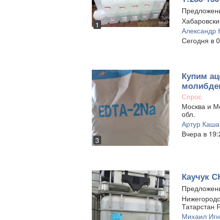
Предложен
Хабаровски
1
Александр 
Сегодня в 0
Купим ац
молибде
Спрос
Москва и Мо
обл.
Артур Каша
Вчера в 19:
3
Каучук С
Предложен
Нижегородск
Татарстан Р
Михаил Игн