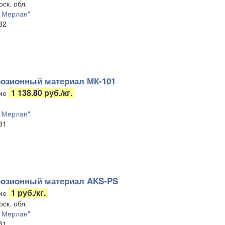
ск. обл.
 Мерлан"
32
озионный материал МК-101
1 138.80 руб./кг.
ие
 Мерлан"
31
розионный материал AKS-PS
1 руб./кг.
ие
ск. обл.
 Мерлан"
31