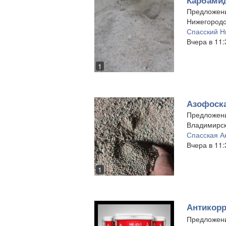
Карбамид
Предложен
Нижегородс
Спасский Н
Вчера в 11:
1
Азофоска
Предложен
Владимирск
Спасская А
Вчера в 11:
1
Антикорр
Предложен