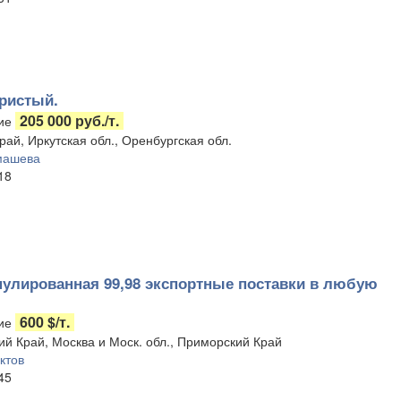
ристый.
205 000 руб./т.
ие
ай, Иркутская обл., Оренбургская обл.
машева
18
нулированная 99,98 экспортные поставки в любую
600 $/т.
ие
ий Край, Москва и Моск. обл., Приморский Край
ктов
45