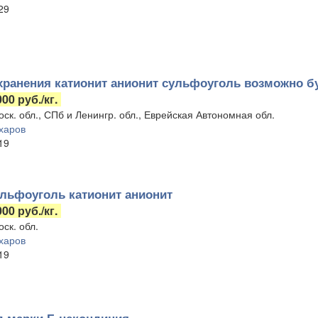
29
хранения катионит анионит сульфоуголь возможно б
000 руб./кг.
ск. обл., СПб и Ленингр. обл., Еврейская Автономная обл.
харов
19
льфоуголь катионит анионит
000 руб./кг.
ск. обл.
харов
19