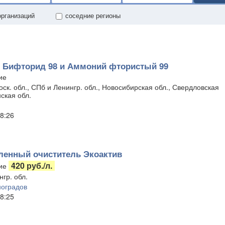
организаций
соседние регионы
 Бифторид 98 и Аммоний фтористый 99
ие
ск. обл., СПб и Ленингр. обл., Новосибирская обл., Свердловская
ская обл.
8:26
енный очиститель Экоактив
420 руб./л.
ие
гр. обл.
оградов
8:25