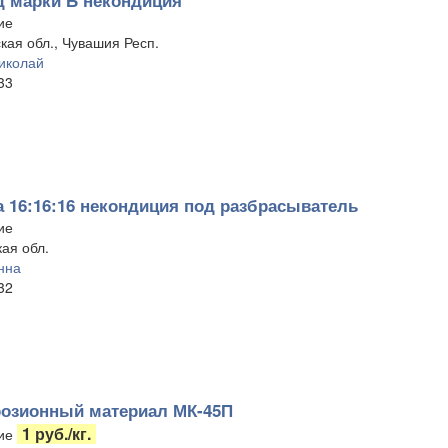
 марки Б некондиция
ие
кая обл., Чувашия Респ.
иколай
33
 16:16:16 некондиция под разбрасыватель
ие
ая обл.
нна
32
озионный материал МК-45П
1 руб./кг.
ие