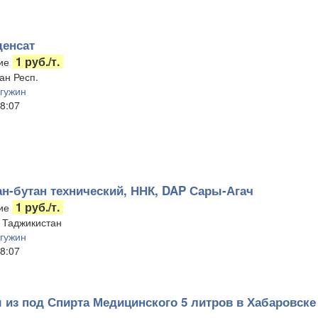
енсат
1 руб./т.
ие
ан Респ.
гужин
8:07
ан-бутан технический, ННК, DAP Сары-Агач
1 руб./т.
ие
, Таджикистан
гужин
8:07
 из под Спирта Медицинского 5 литров в Хабаровске