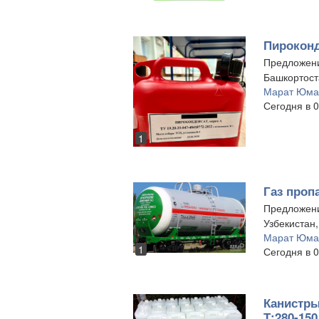
Пироконд
Предложен
Башкортост
Марат Юма
Сегодня в 0
1
Газ проп
Предложен
Узбекистан
Марат Юма
1
Сегодня в 0
Канистры
Т:280-150