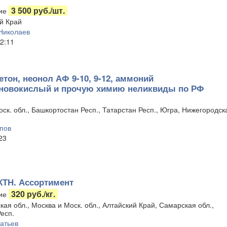
3 500 руб./шт.
ие
й Край
Николаев
2:11
етон, неонол АФ 9-10, 9-12, аммоний
новокислый и прочую химию неликвиды по РФ
ск. обл., Башкортостан Респ., Татарстан Респ., Югра, Нижегородск
пов
23
КТН. Ассортимент
320 руб./кг.
ие
ая обл., Москва и Моск. обл., Алтайский Край, Самарская обл.,
есп.
атьев