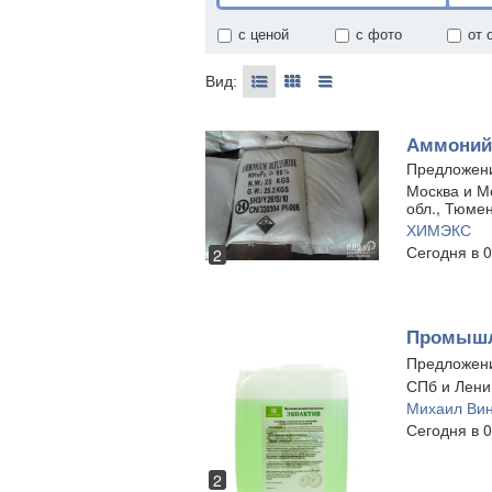
с ценой
с фото
от 
Вид:
Аммоний
Предложен
Москва и Мо
обл., Тюмен
ХИМЭКС
Сегодня в 0
2
Промышл
Предложен
СПб и Ленин
Михаил Вин
Сегодня в 0
2