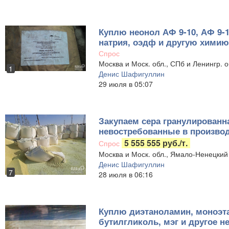
Куплю неонол АФ 9-10, АФ 9-1
натрия, оэдф и другую хими
Спрос
Москва и Моск. обл., СПб и Ленингр. о
1
Денис Шафигуллин
29 июля в 05:07
Закупаем сера гранулированна
невостребованные в произво
5 555 555 руб./т.
Спрос
Москва и Моск. обл., Ямало-Ненецкий
Денис Шафигуллин
7
28 июля в 06:16
Куплю диэтаноламин, моноэта
бутилгликоль, мэг и другое 