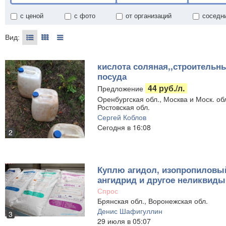
с ценой
с фото
от организаций
соседн
Вид:
кислота соляная,,строительн
посуда
44 руб./л.
Предложение
Оренбургская обл., Москва и Моск. обл
Ростовская обл.
Сергей Коблов
Сегодня в 16:08
2
Куплю агидол, изопропиловый
ангидрид и другое неликвиды
Спрос
Брянская обл., Воронежская обл.
Денис Шафигуллин
3
29 июля в 05:07