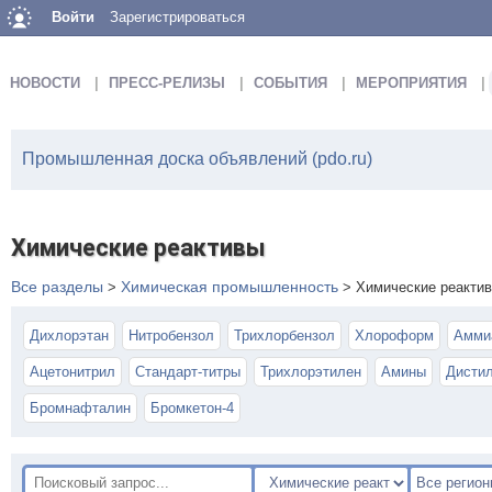
Войти
Зарегистрироваться
НОВОСТИ
ПРЕСС-РЕЛИЗЫ
СОБЫТИЯ
МЕРОПРИЯТИЯ
Промышленная доска объявлений (pdo.ru)
Химические реактивы
Все разделы
Химическая промышленность
>
>
Химические реакти
Дихлорэтан
Нитробензол
Трихлорбензол
Хлороформ
Амми
Ацетонитрил
Стандарт-титры
Трихлорэтилен
Амины
Дисти
Бромнафталин
Бромкетон-4