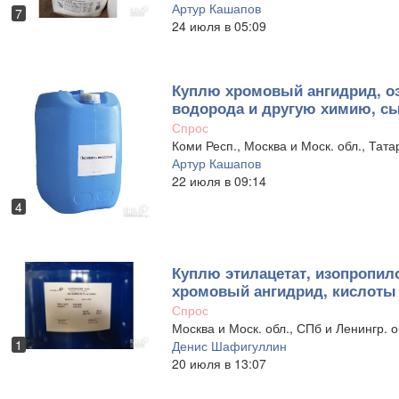
Артур Кашапов
7
24 июля в 05:09
Куплю хромовый ангидрид, оэ
водорода и другую химию, сы
Спрос
Коми Респ., Москва и Моск. обл., Тата
Артур Кашапов
22 июля в 09:14
4
Куплю этилацетат, изопропило
хромовый ангидрид, кислоты
Спрос
Москва и Моск. обл., СПб и Ленингр. о
1
Денис Шафигуллин
20 июля в 13:07