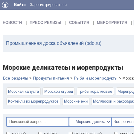
Войти
Зарегистрироваться
НОВОСТИ
ПРЕСС-РЕЛИЗЫ
СОБЫТИЯ
МЕРОПРИЯТИЯ
Промышленная доска объявлений (pdo.ru)
Морские деликатесы и морепродукты
Все разделы
Продукты питания
Рыба и морепродукты
>
>
>
Морск
Морская капуста
Морской огурец
Грибы коралловые
Морепро
Коктейли из морепродуктов
Морские ежи
Моллюски и ракообра
с ценой
с фото
от организаций
соседн