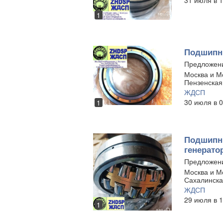
31 июля в 1
1
Подшипни
Предложен
Москва и Мо
Пензенская
ЖДСП
30 июля в 0
1
Подшипни
генерато
Предложен
Москва и Мо
Сахалинска
ЖДСП
29 июля в 1
1