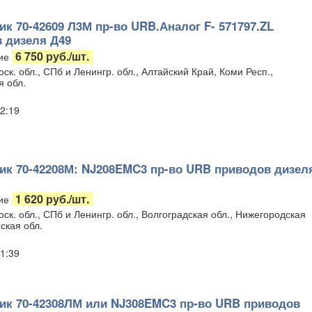
к 70-42609 Л3М пр-во URB.Аналог F- 571797.ZL
 дизеля Д49
6 750 руб./шт.
ие
ск. обл., СПб и Ленингр. обл., Алтайский Край, Коми Респ.,
я обл.
2:19
к 70-42208М: NJ208EMC3 пр-во URB приводов дизел
1 620 руб./шт.
ие
ск. обл., СПб и Ленингр. обл., Волгоградская обл., Нижегородская
ская обл.
1:39
к 70-42308ЛМ или NJ308EMC3 пр-во URB приводов