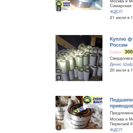
Москва и Мо
Самарская 
2
ЖДСП
21 июля в 1
Куплю фт
России
300
Спрос
Свердловск
Денис Шаф
20 июля в 1
9
Подшипни
приводов
Предложен
Москва и Мо
Пермский К
1
ЖДСП