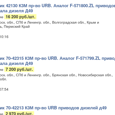
к 42130 К3М пр-во URB. Аналог F-571800.ZL приводо
ала дизеля Д49
16 200 руб./шт.
ие
ск. обл., СПб и Ленингр. обл., Волгоградская обл., Крым и
ь, Пермский Край
 10:16
к 70-42315 К3М пр-во URB. Аналог F-571799.ZL приво
ала дизеля Д49
7 200 руб./шт.
ие
ск. обл., СПб и Ленингр. обл., Брянская обл., Новосибирская обл.,
обл.
 07:54
к 70-42213 К3М пр-во URB приводов дизелей д49
2 970 руб./шт.
ие