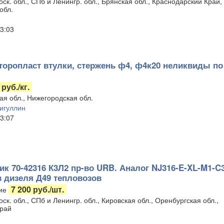
ск. обл., СПб и Ленингр. обл., Брянская обл., Краснодарский Край,
обл.
3:03
оропласт втулки, стержень ф4, ф4к20 неликвиды по
 руб./кг.
ая обл., Нижегородская обл.
игуллин
3:07
к 70-42316 К3Л2 пр-во URB. Аналог NJ316-E-XL-M1-C
 дизеля Д49 тепловозов
7 200 руб./шт.
ие
ск. обл., СПб и Ленингр. обл., Кировская обл., Оренбургская обл.,
рай