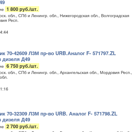
49
1 800 руб./шт.
ие
ск. обл., СПб и Ленингр. обл., Нижегородская обл., Волгоградская
вия Респ.
4:44
к 70-42609 Л3М пр-во URB.Аналог F- 571797.ZL
 дизеля Д49
6 750 руб./шт.
ие
ск. обл., СПб и Ленингр. обл., Архангельская обл., Мордовия Респ.
обл.
1:16
к 70-32309 Л3М пр-во URB. Аналог F- 571798.ZL
 дизеля Д49
2 700 руб./шт.
ие