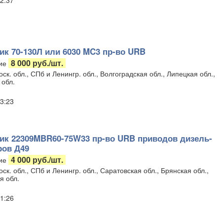
2:37
к 70-130Л или 6030 MC3 пр-во URB
8 000 руб./шт.
ие
ск. обл., СПб и Ленингр. обл., Волгоградская обл., Липецкая обл.,
 обл.
3:23
к 22309MBR60-75W33 пр-во URB приводов дизель-
ров Д49
4 000 руб./шт.
ие
ск. обл., СПб и Ленингр. обл., Саратовская обл., Брянская обл.,
я обл.
1:26