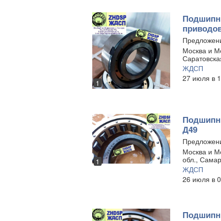
Подшипни
приводов
Предложен
Москва и Мо
Саратовска
ЖДСП
27 июля в 1
1
Подшипни
Д49
Предложен
Москва и Мо
обл., Самар
1
ЖДСП
26 июля в 0
Подшипни