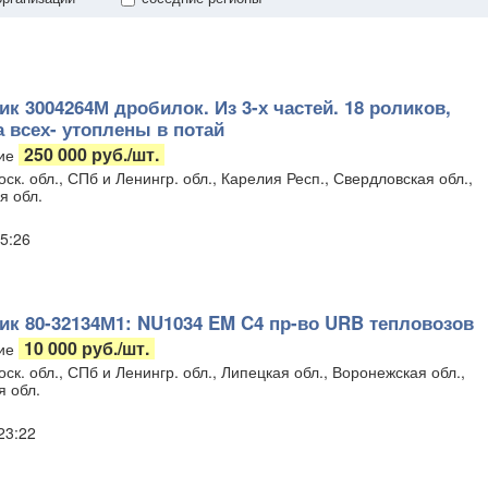
к 3004264М дробилок. Из 3-х частей. 18 роликов,
а всех- утоплены в потай
250 000 руб./шт.
ие
ск. обл., СПб и Ленингр. обл., Карелия Респ., Свердловская обл.,
я обл.
5:26
к 80-32134М1: NU1034 EM C4 пр-во URB тепловозов
10 000 руб./шт.
ие
ск. обл., СПб и Ленингр. обл., Липецкая обл., Воронежская обл.,
я обл.
 23:22