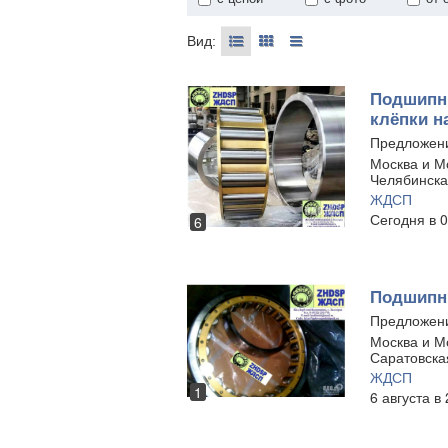
Вид:
Подшипни
клёпки н
Предложен
Москва и Мо
Челябинска
ЖДСП
Сегодня в 0
6
Подшипни
Предложен
Москва и Мо
Саратовска
ЖДСП
1
6 августа в