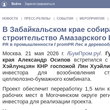
Войти
Зарегистрироваться
НОВОСТИ
ПРЕСС-РЕЛИЗЫ
СОБЫТИЯ
МЕРОПРИЯТИЯ
В Забайкальском крае соби
строительство Амазарского
PR в промышленности
/
promPR Лес и деревооб
Москва. 21 мая 2026 г. /
БумПром.ру
/.
Г
края Александр Осипов
встретился 
Хэйлунцзян КНР госпожой Лян Хуэйл
инвестора для возобновления стр
целлюлозно-бумажного комбината.
Проект обеспечит переработку 1,5 млн к
рабочих мест в Могочинском округе рег
инвестора для реализации проекта.