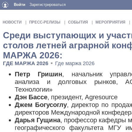
Войти
Зарегистрироваться
НОВОСТИ
ПРЕСС-РЕЛИЗЫ
СОБЫТИЯ
МЕРОПРИЯТИЯ
Среди выступающих и участ
столов летней аграрной кон
МАРЖА 2026:
ГДЕ МАРЖА 2026
Где маржа 2026
■
Петр Гришин
, начальник управл
анализа и долговых рынков, А
Технологии»
Дэн Бассе
, президент, Agresource
Джем Богусоглу
, директор по прода
директоров Международной конфедер
Дарья Гущина
, профессор кафедры м
географического факультета МГУ им