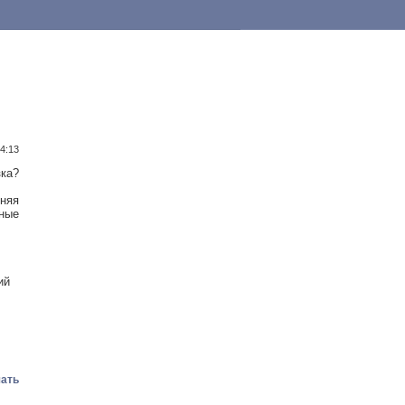
14:13
зка?
няя
чные
ий
ать