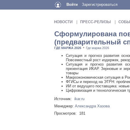
Войти
Зарегистрироваться
НОВОСТИ
ПРЕСС-РЕЛИЗЫ
СОБЫ
Сформулирована пов
(предварительный сп
ГДЕ МАРЖА 2026
Где маржа 2026
■
Ситуация и прогноз развития осно
Повсеместный рост издержек, реко
Ситуация и прогноз развития ос
презентация ИКАР. Зерновые и зер
товары
Макроэкономическая ситуация в Ро
ФГИСы и переход на ЭТРН: проблем
ИИ от ведущего поставщика: новые 
Цифровизация и технологическая т
Источник:
ikar.ru
Менеджер:
Александра Хазова
Просмотров:
181