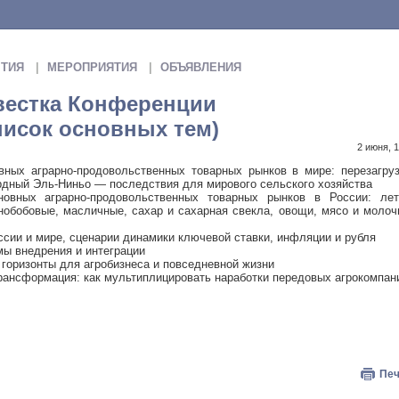
ТИЯ
МЕРОПРИЯТИЯ
ОБЪЯВЛЕНИЯ
естка Конференции
исок основных тем)
2 июня, 
вных аграрно-продовольственных товарных рынков в мире: перезагру
рдный Эль-Ниньо — последствия для мирового сельского хозяйства
новных аграрно-продовольственных товарных рынков в России: лет
нобобовые, масличные, сахар и сахарная свекла, овощи, мясо и моло
ссии и мире, сценарии динамики ключевой ставки, инфляции и рубля
ы внедрения и интеграции
горизонты для агробизнеса и повседневной жизни
рансформация: как мультиплицировать наработки передовых агрокомпан
Печ