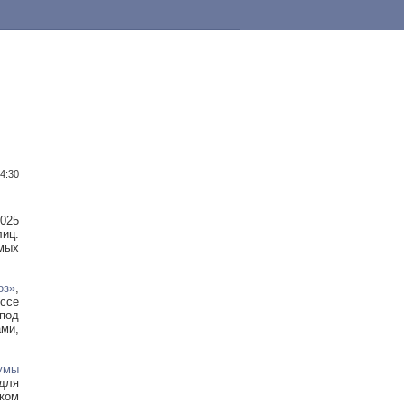
4:30
025
лиц.
емых
з»
,
ессе
 под
ами,
умы
 для
аком