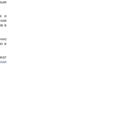
вым
х и
вном
ов в
чно
но в
ежат
ная