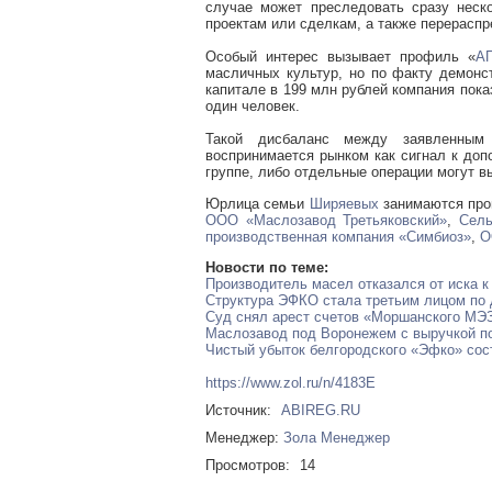
случае может преследовать сразу неско
проектам или сделкам, а также перераспр
Особый интерес вызывает профиль «
А
масличных культур, но по факту демонс
капитале в 199 млн рублей компания пока
один человек.
Такой дисбаланс между заявленным
воспринимается рынком как сигнал к доп
группе, либо отдельные операции могут в
Юрлица семьи
Ширяевых
занимаются про
ООО «Маслозавод Третьяковский»
,
Сель
производственная компания «Симбиоз»
,
О
Новости по теме:
Производитель масел отказался от иска к
Структура ЭФКО стала третьим лицом по 
Суд снял арест счетов «Моршанского МЭЗ
Маслозавод под Воронежем с выручкой по
Чистый убыток белгородского «Эфко» сост
https://www.zol.ru/n/4183E
Источник:
ABIREG.RU
Менеджер:
Зола Менеджер
Просмотров:
14