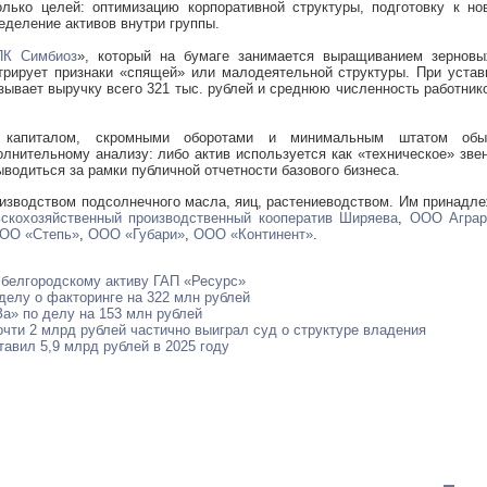
лько целей: оптимизацию корпоративной структуры, подготовку к но
еделение активов внутри группы.
ПК Симбиоз
», который на бумаге занимается выращиванием зерновы
трирует признаки «спящей» или малодеятельной структуры. При уста
зывает выручку всего 321 тыс. рублей и среднюю численность работник
 капиталом, скромными оборотами и минимальным штатом обы
олнительному анализу: либо актив используется как «техническое» зве
ыводиться за рамки публичной отчетности базового бизнеса.
изводством подсолнечного масла, яиц, растениеводством. Им принадл
скохозяйственный производственный кооператив Ширяева
,
ООО Аграр
ОО «Степь»
,
ООО «Губари»
,
ООО «Континент»
.
 белгородскому активу ГАП «Ресурс»
делу о факторинге на 322 млн рублей
а» по делу на 153 млн рублей
чти 2 млрд рублей частично выиграл суд о структуре владения
авил 5,9 млрд рублей в 2025 году