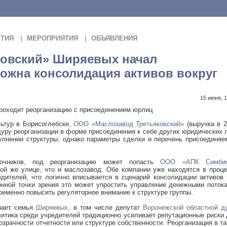
ТИЯ
МЕРОПРИЯТИЯ
ОБЪЯВЛЕНИЯ
ковский» Ширяевых начал
ожна консолидация активов вокруг
15 июня, 1
роходит реорганизацию с присоединением юрлиц
ьтур в Борисоглебске,
ООО «Маслозавод Третьяковский»
(выручка в 2
дуру реорганизации в форме присоединения к себе других юридических 
упнении структуры, однако параметры сделки и перечень присоединя
чников, под реорганизацию может попасть
ООО «АПК Симбио
той же улице, что и маслозавод. Обе компании уже находятся в проц
едителей, что логично вписывается в сценарий консолидации активов
нной точки зрения это может упростить управление денежными поток
временно повысить регуляторное внимание к структуре группы.
пает семья
Ширяевых
, в том числе депутат
Воронежской областной д
литика среди учредителей традиционно усиливает репутационные риски
озрачности отчетности или структуре собственности. Реорганизация в т