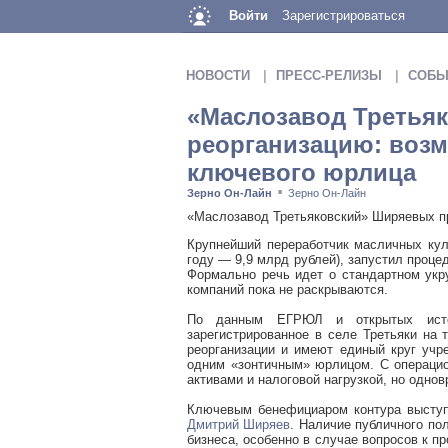
Войти
Зарегистрироваться
НОВОСТИ
ПРЕСС-РЕЛИЗЫ
СОБЫ
«Маслозавод Третья
реорганизацию: возм
ключевого юрлица
Зерно Он-Лайн
Зерно Он-Лайн
■
«Маслозавод Третьяковский» Ширяевых п
Крупнейший переработчик масличных кул
году — 9,9 млрд рублей), запустил проце
Формально речь идет о стандартном укр
компаний пока не раскрываются.
По данным ЕГРЮЛ и открытых исто
зарегистрированное в селе Третьяки на 
реорганизации и имеют единый круг учр
одним «зонтичным» юрлицом. С операцио
активами и налоговой нагрузкой, но одно
Ключевым бенефициаром контура высту
Дмитрий Ширяев
. Наличие публичного по
бизнеса, особенно в случае вопросов к пр