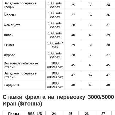
Западное побережье
1000 mts
35
35
34
Греции
/sshex
1000 mts
Мерсин
37
37
36
/sshex
1000 mts
Фамагуста
38
38
37
/sshex
1000 mts
Ливан
40
40
39
/sshex
1000 mts /
Египет
39
39
38
fhex
1000 mts
Дуррес
38
38
37
/sshex
Восточное побережье
1000
45
45
45
Италии
mts/sshex
Западное побережье
1000
47
47
47
Италии
mts/sshex
1000
Сардиния
48
48
48
mts/sshex
Ставки фрахта на перевозку 3000/5000 
Иран ($/тонна)
Порты
BSS L/D
24
25
26
27