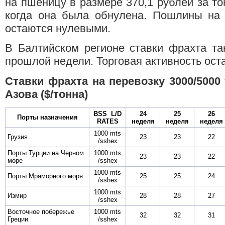
на пшеницу в размере 370,1 рублей за то
когда она была обнулена. Пошлины на 
остаются нулевыми.
В Балтийском регионе ставки фрахта та
прошлой недели. Торговая активность оста
Ставки фрахта на перевозку 3000/5000 
Азова ($/тонна)
BSS L/D
24
25
26
Порты назначения
RATES
неделя
неделя
неделя
1000 mts
Грузия
23
23
22
/sshex
Порты Турции на Черном
1000 mts
23
23
22
море
/sshex
1000 mts
Порты Мраморного моря
25
25
24
/sshex
1000 mts
Измир
28
28
27
/sshex
Восточное побережье
1000 mts
32
32
31
Греции
/sshex