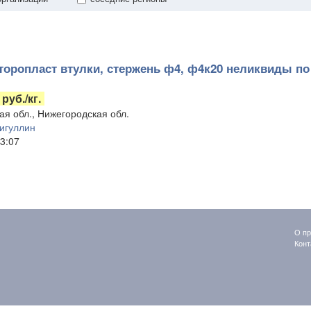
оропласт втулки, стержень ф4, ф4к20 неликвиды по
 руб./кг.
ая обл., Нижегородская обл.
игуллин
3:07
О пр
Конт