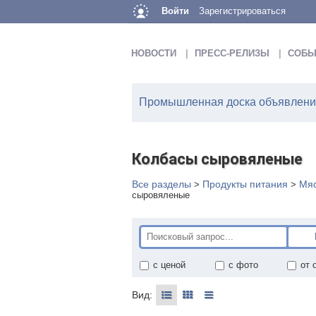
Войти
Зарегистрироваться
НОВОСТИ
ПРЕСС-РЕЛИЗЫ
СОБЫ
Промышленная доска объявлений
Колбасы сыровяленые
Все разделы
Продукты питания
Мяс
>
>
сыровяленые
с ценой
с фото
от 
Вид: