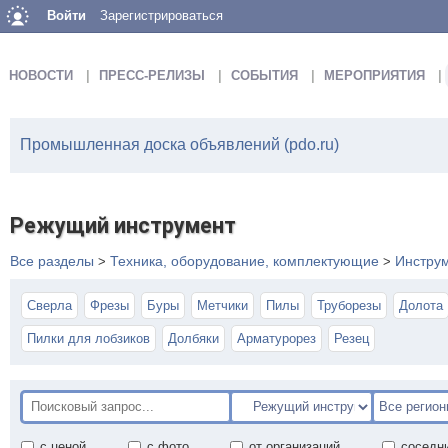
Войти
Зарегистрироваться
НОВОСТИ
ПРЕСС-РЕЛИЗЫ
СОБЫТИЯ
МЕРОПРИЯТИЯ
Промышленная доска объявлений (pdo.ru)
Режущий инструмент
Все разделы
Техника, оборудование, комплектующие
Инструм
>
>
Сверла
Фрезы
Буры
Метчики
Пилы
Труборезы
Долота
Пилки для лобзиков
Долбяки
Арматурорез
Резец
с ценой
с фото
от организаций
соседн