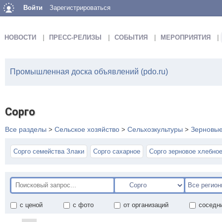
Войти
Зарегистрироваться
НОВОСТИ
ПРЕСС-РЕЛИЗЫ
СОБЫТИЯ
МЕРОПРИЯТИЯ
Промышленная доска объявлений (pdo.ru)
Сорго
Все разделы
Сельское хозяйство
Сельхозкультуры
Зерновые
>
>
>
Сорго семейства Злаки
Сорго сахарное
Сорго зерновое хлебно
с ценой
с фото
от организаций
соседн