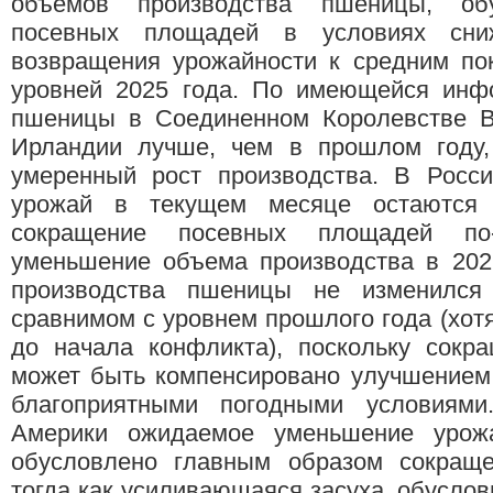
объемов производства пшеницы, обу
посевных площадей в условиях сн
возвращения урожайности к средним по
уровней 2025 года. По имеющейся инфо
пшеницы в Соединенном Королевстве В
Ирландии лучше, чем в прошлом году,
умеренный рост производства. В Росс
урожай в текущем месяце остаются 
сокращение посевных площадей по
уменьшение объема производства в 2026
производства пшеницы не изменился
сравнимом с уровнем прошлого года (хотя
до начала конфликта), поскольку сокр
может быть компенсировано улучшением 
благоприятными погодными условиям
Америки ожидаемое уменьшение урож
обусловлено главным образом сокращ
тогда как усиливающаяся засуха, обусло