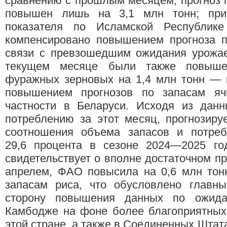
сравнению с прошлым месяцем, прогноз 
повышен лишь на 3,1 млн тонн; прич
показателя по Исламской Республик
компенсировано повышением прогноза п
связи с превзошедшим ожидания урожае
текущем месяце были также повыше
фуражных зерновых на 1,4 млн тонн — 
повышением прогнозов по запасам яч
частности в Беларуси. Исходя из данн
потреблению за этот месяц, прогнозиру
соотношения объема запасов и потре
29,6 процента в сезоне 2024—2025 год
свидетельствует о вполне достаточном п
апрелем, ФАО повысила на 0,6 млн тон
запасам риса, что обусловлено главн
сторону повышения данных по ожида
Камбодже на фоне более благоприятных
этой стране, а также в Соединенных Штат