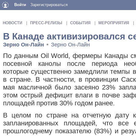
Войти
Зарегистрироваться
НОВОСТИ
ПРЕСС-РЕЛИЗЫ
СОБЫТИЯ
МЕРОПРИЯТИЯ
В Канаде активизировался с
Зерно Он-Лайн
Зерно Он-Лайн
■
По данным Oil World, фермеры Канады с
посевной канолы после периода необ
которые существенно замедлили темпы в
в стране. В частности, в провинции Сас
мая масличной было засеяно 23% запла
этом острый дефицит влаги в почве заф
площадей против 30% годом ранее.
В целом по стране на отчетную дату 
запланированных площадей, что все 
прошлогоднему показателю (83%) и резу