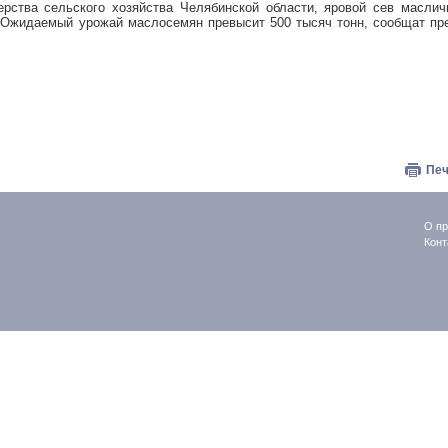
ерства сельского хозяйства Челябинской области, яровой сев масли
. Ожидаемый урожай маслосемян превысит 500 тысяч тонн, сообщат пр
Печ
О пр
Конт