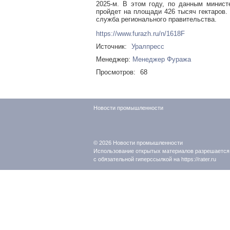
2025-м. В этом году, по данным минист
пройдет на площади 426 тысяч гектаров
служба регионального правительства.
https://www.furazh.ru/n/1618F
Источник:
Уралпресс
Менеджер:
Менеджер Фуража
Просмотров:
68
Новости промышленности
© 2026
Новости промышленности
Использование открытых материалов разрешается
с обязательной гиперссылкой на https://rater.ru