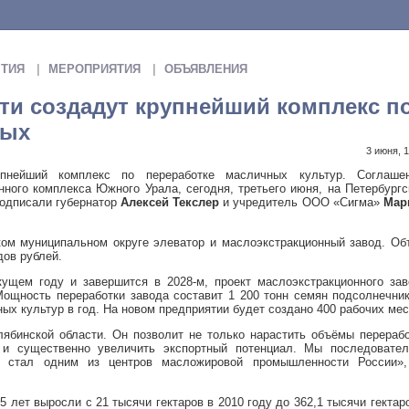
ТИЯ
МЕРОПРИЯТИЯ
ОБЪЯВЛЕНИЯ
ти создадут крупнейший комплекс п
ных
3 июня, 
пнейший комплекс по переработке масличных культур. Соглашен
ного комплекса Южного Урала, сегодня, третьего июня, на Петербург
одписали губернатор
Алексей Текслер
и учредитель ООО «Сигма»
Мар
ком муниципальном округе элеватор и маслоэкстракционный завод. О
дов рублей.
кущем году и завершится в 2028-м, проект маслоэкстракционного за
Мощность переработки завода составит 1 200 тонн семян подсолнечни
ных культур в год. На новом предприятии будет создано 400 рабочих мес
лябинской области. Он позволит не только нарастить объёмы перераб
 и существенно увеличить экспортный потенциал. Мы последовател
 стал одним из центров масложировой промышленности России»
 лет выросли с 21 тысячи гектаров в 2010 году до 362,1 тысячи гектар