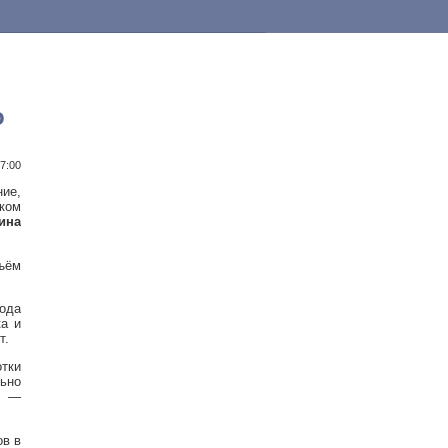
о
17:00
ие,
ском
ина
бъём
вода
ка и
т.
отки
ьно
, —
ов в