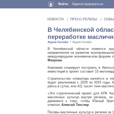
Войти
Зарегистрироваться
НОВОСТИ
ПРЕСС-РЕЛИЗЫ
СОБЫ
В Челябинской облас
переработке маслич
Фураж Онлайн
Фураж Онлайн
■
В Челябинской области появится кру
направленное на развитие агропромышлен
международном экономическом форуме п
Махрова
.
Компания планирует построить в Увельс
инвестиций в проект составит 15 миллиар
Строительство элеватора начнётся в те
будет реализован с 2029 по 2033 годы. 
рапса в сутки, или 411 тысяч тонн маслич
«Это стратегический проект для АПК Че
масличных культур внутри региона, но
движемся к тому, чтобы Южный Урал
отметил
Алексей Текслер
.
Посевы масличных культур в регионе за 15