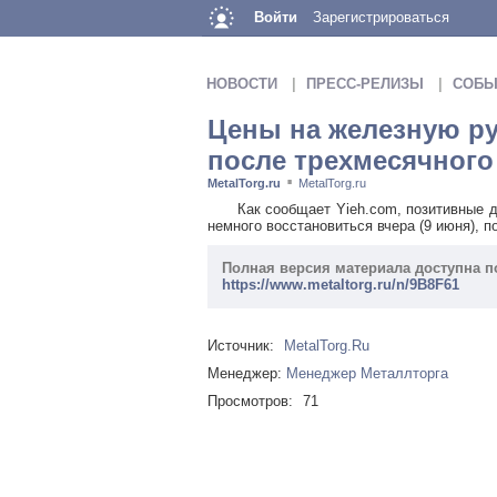
Войти
Зарегистрироваться
НОВОСТИ
ПРЕСС-РЕЛИЗЫ
СОБЫ
Цены на железную ру
после трехмесячног
MetalTorg.ru
MetalTorg.ru
■
Как сообщает Yieh.com, позитивные дан
немного восстановиться вчера (9 июня), п
Полная версия материала доступна п
https://www.metaltorg.ru/n/9B8F61
Источник:
MetalTorg.Ru
Менеджер:
Менеджер Металлторга
Просмотров:
71