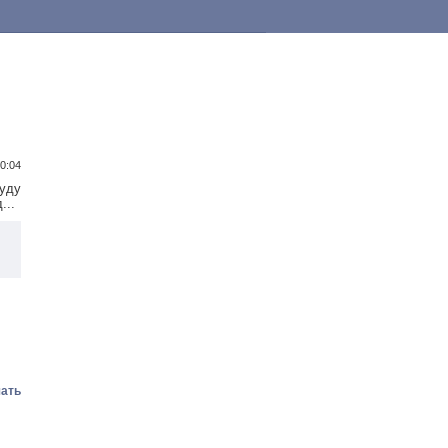
 0:04
уду
...
ать