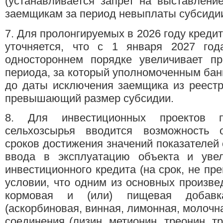
(устанавливается запрет на выставлени
заемщикам за период невыплаты субсидии
7. Для пролонгируемых в 2026 году креди
уточняется, что с 1 января 2027 го
одностороннем порядке увеличивает пр
периода, за который уполномоченным банк
до даты исключения заемщика из реестр
превышающий размер субсидии.
8. Для инвестиционных проектов п
сельхозсырья вводится возможность 
сроков достижения значений показателей 
ввода в эксплуатацию объекта и увел
инвестиционного кредита (на срок, не п
условии, что одним из основных произв
кормовая и (или) пищевая добавка
(аскорбиновая, винная, лимонная, молочна
соединения (лизин, метионин, треонин, т