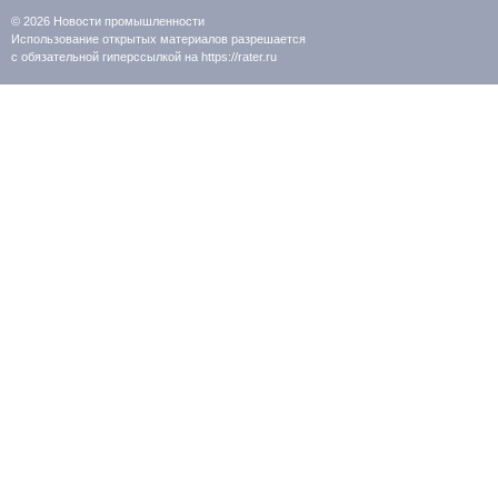
© 2026
Новости промышленности
Использование открытых материалов разрешается
с обязательной гиперссылкой на https://rater.ru