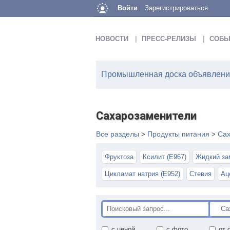
Войти
Зарегистрироваться
НОВОСТИ
ПРЕСС-РЕЛИЗЫ
СОБЫ
Промышленная доска объявлений
Сахарозаменители
Все разделы
Продукты питания
Сах
>
>
Фруктоза
Ксилит (E967)
Жидкий за
Цикламат натрия (Е952)
Стевия
Ац
с ценой
с фото
от 