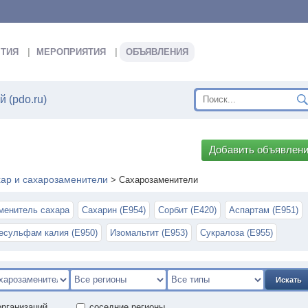
ТИЯ
МЕРОПРИЯТИЯ
ОБЪЯВЛЕНИЯ
 (pdo.ru)
Добавить объявлен
ар и сахарозаменители
>
Сахарозаменители
менитель сахара
Сахарин (E954)
Сорбит (E420)
Аспартам (Е951)
есульфам калия (E950)
Изомальтит (Е953)
Сукралоза (E955)
Искать
организаций
соседние регионы