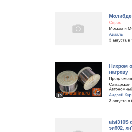
Молибде
Спрос
Москва и Мо
Авиаль
3 августа в
Нихром о
нагреву
Предложен
Самарская 
Автономный
Андрей Ку
12
3 августа в
aisi310S
эи602, хн