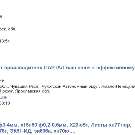
н
ск. обл.
 13:54
т производителя ПАРТАЛ ваш ключ к эффективному
ие
обл., Чувашия Респ., Чукотский Автономный округ, Ямало-Ненецки
 округ, Ярославская обл.
ршин
 08:19
 ф3-4мм, х15н60 ф0,2-0,6мм, Х23ю5т, Листы хн77тюр,
78т, ЭК61-ИД, эи696а, хн70ю,...