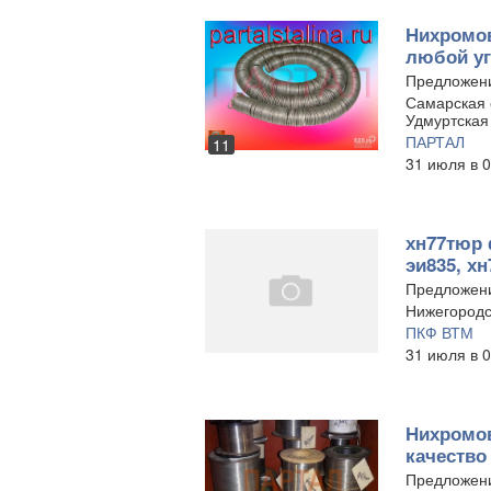
Нихромов
любой уг
Предложени
Самарская о
Удмуртская
ПАРТАЛ
11
31 июля в 0
хн77тюр 
эи835, хн
Предложен
Нижегородс
ПКФ ВТМ
31 июля в 0
Нихромов
качество
Предложен