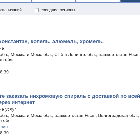
организаций
соседние регионы
константан, копель, алюмель, хромель.
ие
бл., Москва и Моск. обл., СПб и Ленингр. обл., Башкортостан Респ.
ая обл.
8:39
е заказать нихромовую спираль с доставкой по всей
ерез интернет
е услуг
бл., Москва и Моск. обл., Башкортостан Респ., Волгоградская обл.,
я обл.
ршин
8:39