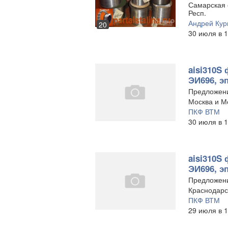
Самарская о
Респ.
Андрей Ку
20
30 июля в 1
aisi310S 
ЭИ696, э
Предложен
Москва и Мо
ПКФ ВТМ
30 июля в 1
aisi310S 
ЭИ696, э
Предложен
Краснодарс
ПКФ ВТМ
29 июля в 1