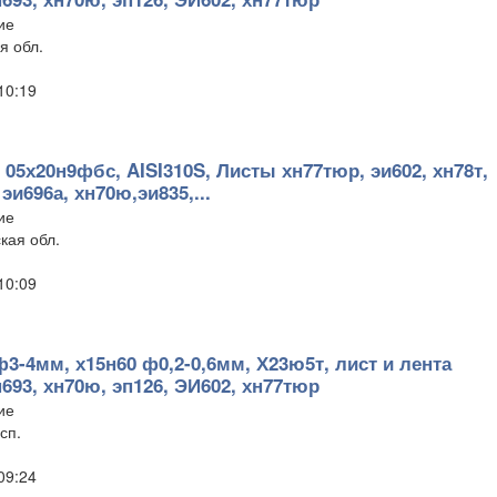
ие
я обл.
 10:19
 05х20н9фбс, AISI310S, Листы хн77тюр, эи602, хн78т,
эи696а, хн70ю,эи835,...
ие
кая обл.
 10:09
ф3-4мм, х15н60 ф0,2-0,6мм, Х23ю5т, лист и лента
п693, хн70ю, эп126, ЭИ602, хн77тюр
ие
сп.
 09:24