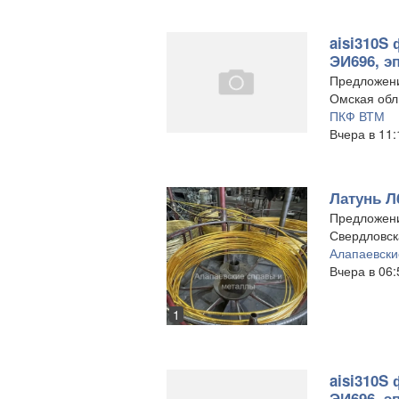
aisi310S 
ЭИ696, э
Предложен
Омская обл
ПКФ ВТМ
Вчера в 11:
Латунь Л
Предложен
Свердловска
Алапаевски
Вчера в 06:
1
aisi310S 
ЭИ696, э