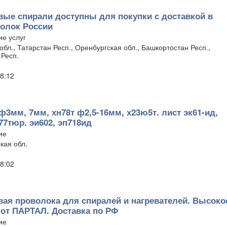
ые спирали доступны для покупки с доставкой в
олок России
е услуг
бл., Татарстан Респ., Оренбургская обл., Башкортостан Респ.,
 Респ.
8:12
ф3мм, 7мм, хн78т ф2,5-16мм, х23ю5т. лист эк61-ид,
77тюр. эи602, эп718ид
ие
кая обл.
8:02
ая проволока для спиралей и нагревателей. Высоко
 от ПАРТАЛ. Доставка по РФ
ие