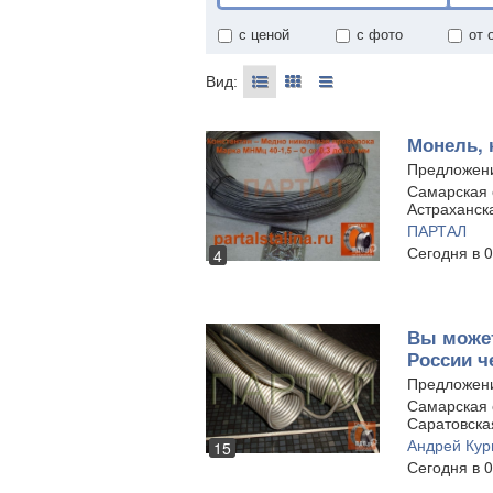
с ценой
с фото
от 
Вид:
Монель, 
Предложен
Самарская о
Астраханск
ПАРТАЛ
Сегодня в 0
4
Вы может
России ч
Предложени
Самарская о
Саратовска
Андрей Ку
15
Сегодня в 0