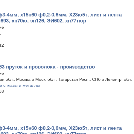
ф3-4мм, х15н60 ф0,2-0,6мм, Х23ю5т, лист и лента
п693, хн70ю, эп126, ЭИ602, хн77тюр
ие
.
12
63 пруток и проволока - производство
ие
я обл., Москва и Моск. обл., Татарстан Респ., СПб и Ленингр. обл.
е сплавы и металлы
58
ф3-4мм, х15н60 ф0,2-0,6мм, Х23ю5т, лист и лента
п693, хн70ю, эп126, ЭИ602, хн77тюр