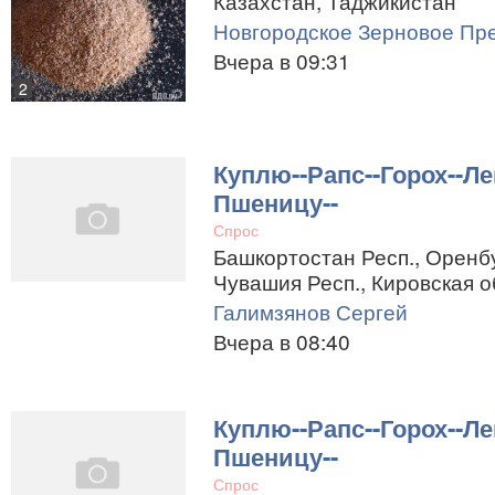
Казахстан, Таджикистан
Новгородское Зерновое Пр
Вчера в 09:31
2
Куплю--Рапс--Горох--Ле
Пшеницу--
Спрос
Башкортостан Респ., Оренбу
Чувашия Респ., Кировская о
Галимзянов Сергей
Вчера в 08:40
Куплю--Рапс--Горох--Ле
Пшеницу--
Спрос